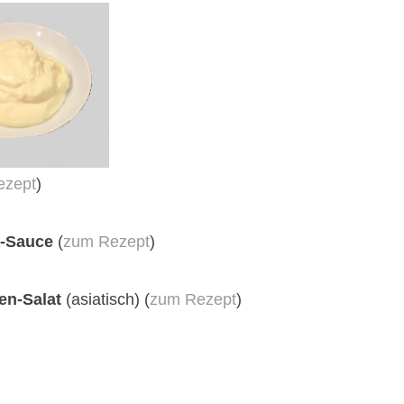
ezept
)
a-Sauce
(
zum Rezept
)
en-Salat
(asiatisch) (
zum Rezept
)