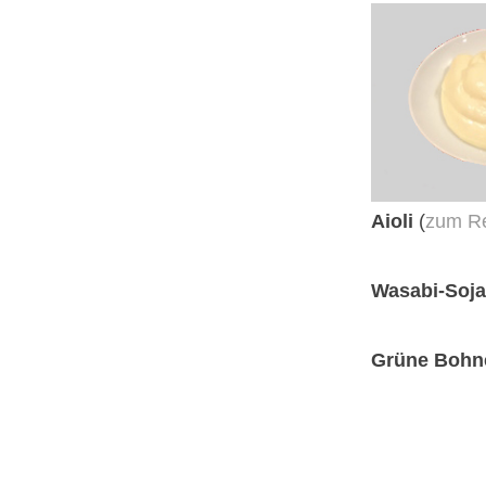
Aioli
(
zum R
Wasabi-Soj
Grüne Bohn